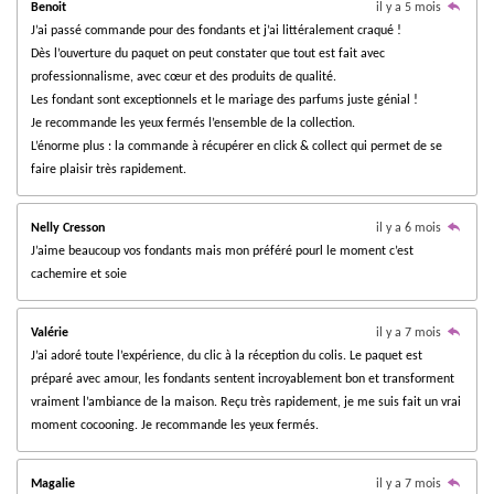
i
i
i
i
i
é
Benoit
il y a 5 mois
i
v
J’ai passé commande pour des fondants et j’ai littéralement craqué !
l
l
l
l
l
a
o
Dès l’ouverture du paquet on peut constater que tout est fait avec
l
e
e
e
e
e
n
u
professionnalisme, avec cœur et des produits de qualité.
a
:
Les fondant sont exceptionnels et le mariage des parfums juste génial !
s
s
s
s
t
3
i
Je recommande les yeux fermés l’ensemble de la collection.
.
o
L’énorme plus : la commande à récupérer en click & collect qui permet de se
n
8
faire plaisir très rapidement.
2
3
Nelly Cresson
il y a 6 mois
5
J’aime beaucoup vos fondants mais mon préféré pourl le moment c’est
2
cachemire et soie
9
4
1
Valérie
il y a 7 mois
1
J’ai adoré toute l’expérience, du clic à la réception du colis. Le paquet est
7
préparé avec amour, les fondants sentent incroyablement bon et transforment
6
vraiment l’ambiance de la maison. Reçu très rapidement, je me suis fait un vrai
4
moment cocooning. Je recommande les yeux fermés.
7
é
Magalie
il y a 7 mois
t