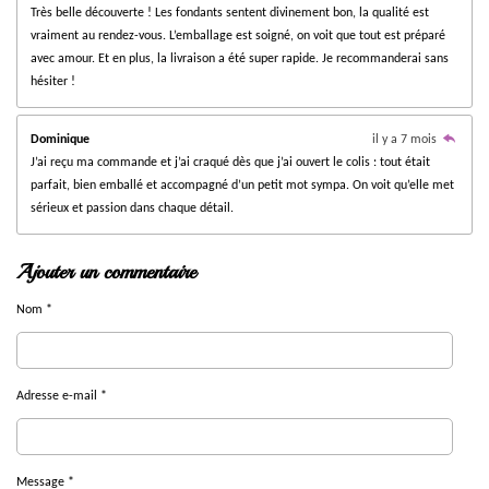
Très belle découverte ! Les fondants sentent divinement bon, la qualité est
o
vraiment au rendez-vous. L’emballage est soigné, on voit que tout est préparé
i
avec amour. Et en plus, la livraison a été super rapide. Je recommanderai sans
l
hésiter !
e
s
Dominique
il y a 7 mois
J’ai reçu ma commande et j’ai craqué dès que j’ai ouvert le colis : tout était
parfait, bien emballé et accompagné d’un petit mot sympa. On voit qu’elle met
sérieux et passion dans chaque détail.
Ajouter un commentaire
Nom *
Adresse e-mail *
Message *