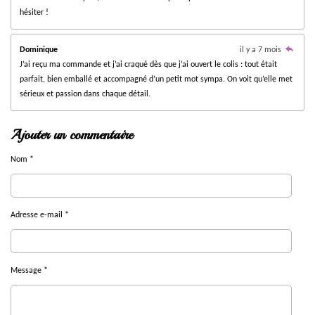
hésiter !
e
s
Dominique
il y a 7 mois
J’ai reçu ma commande et j’ai craqué dès que j’ai ouvert le colis : tout était
parfait, bien emballé et accompagné d’un petit mot sympa. On voit qu’elle met
sérieux et passion dans chaque détail.
Ajouter un commentaire
Nom *
Adresse e-mail *
Message *