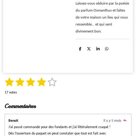
Laissez-vous séduire par la poésie
du parfum Osmanthus et faites
de votre maison un lieu qui vous
ressemble… et qui sent
divinement bon.
P
P
P
P
a
a
a
a
r
r
r
r
t
t
t
t
a
a
a
a
g
g
g
g
e
e
e
e
r
r
r
r
1
2
3
4
5
E
É
n
v
v
é
é
é
é
é
17 votes
a
o
y
t
t
t
t
t
l
e
Commentaires
u
r
o
o
o
o
o
l
a
'
i
i
i
i
i
t
é
Benoit
il y a 5 mois
i
v
J’ai passé commande pour des fondants et j’ai littéralement craqué !
l
l
l
l
l
a
o
Dès l’ouverture du paquet on peut constater que tout est fait avec
l