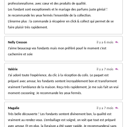
e
e
e
e
e
n
u
professionnalisme, avec cœur et des produits de qualité.
a
:
Les fondant sont exceptionnels et le mariage des parfums juste génial !
s
s
s
s
t
3
i
Je recommande les yeux fermés l’ensemble de la collection.
.
o
L’énorme plus : la commande à récupérer en click & collect qui permet de se
n
8
faire plaisir très rapidement.
2
3
Nelly Cresson
il y a 6 mois
5
J’aime beaucoup vos fondants mais mon préféré pourl le moment c’est
2
cachemire et soie
9
4
1
Valérie
il y a 7 mois
1
J’ai adoré toute l’expérience, du clic à la réception du colis. Le paquet est
7
préparé avec amour, les fondants sentent incroyablement bon et transforment
6
vraiment l’ambiance de la maison. Reçu très rapidement, je me suis fait un vrai
4
moment cocooning. Je recommande les yeux fermés.
7
é
Magalie
il y a 7 mois
t
Très belle découverte ! Les fondants sentent divinement bon, la qualité est
o
vraiment au rendez-vous. L’emballage est soigné, on voit que tout est préparé
i
avec amour. Et en plus, la livraison a été super rapide. Je recommanderai sans
l