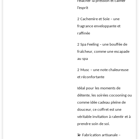
relâcher la pression et calmer
l’esprit
2 Cachemire et Soie – une
fragrance enveloppante et
raffinée
2 Spa Feeling – une bouffée de
fraîcheur, comme une escapade
au spa
2 Musc – une note chaleureuse
et réconfortante
Idéal pour les moments de
détente, les soirées cocooning ou
comme idée cadeau pleine de
douceur, ce coffret est une
véritable invitation à ralentir et à
prendre soin de soi.
💫 Fabrication artisanale –