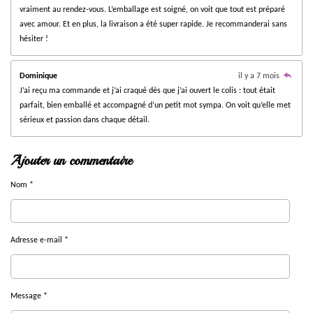
vraiment au rendez-vous. L’emballage est soigné, on voit que tout est préparé
i
avec amour. Et en plus, la livraison a été super rapide. Je recommanderai sans
l
hésiter !
e
s
Dominique
il y a 7 mois
J’ai reçu ma commande et j’ai craqué dès que j’ai ouvert le colis : tout était
parfait, bien emballé et accompagné d’un petit mot sympa. On voit qu’elle met
sérieux et passion dans chaque détail.
Ajouter un commentaire
Nom *
Adresse e-mail *
Message *