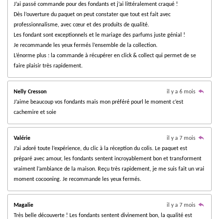
i
v
i
0
J’ai passé commande pour des fondants et j’ai littéralement craqué !
l
l
l
l
l
a
o
o
é
Dès l’ouverture du paquet on peut constater que tout est fait avec
l
n
e
e
e
e
e
n
u
t
professionnalisme, avec cœur et des produits de qualité.
a
:
Les fondant sont exceptionnels et le mariage des parfums juste génial !
o
s
s
s
s
t
3
i
Je recommande les yeux fermés l’ensemble de la collection.
i
.
o
L’énorme plus : la commande à récupérer en click & collect qui permet de se
l
n
8
faire plaisir très rapidement.
e
2
3
Nelly Cresson
il y a 6 mois
5
J’aime beaucoup vos fondants mais mon préféré pourl le moment c’est
2
cachemire et soie
9
4
1
Valérie
il y a 7 mois
1
J’ai adoré toute l’expérience, du clic à la réception du colis. Le paquet est
7
préparé avec amour, les fondants sentent incroyablement bon et transforment
6
vraiment l’ambiance de la maison. Reçu très rapidement, je me suis fait un vrai
4
moment cocooning. Je recommande les yeux fermés.
7
é
Magalie
il y a 7 mois
t
Très belle découverte ! Les fondants sentent divinement bon, la qualité est
o