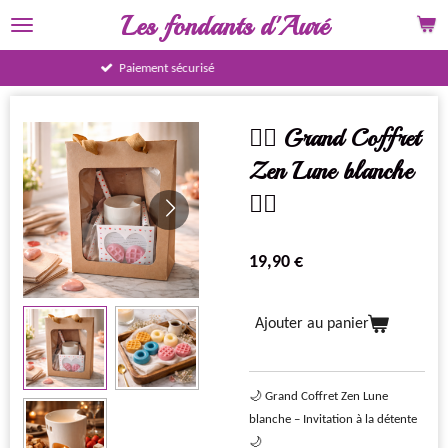
Les fondants d'Auré
Passer
au
contenu
15% BIENVENUE
principal
🧘‍♀️ Grand Coffret
Zen Lune blanche
🧘‍♀️
19,90 €
Ajouter au panier
🌙 Grand Coffret Zen Lune
blanche – Invitation à la détente
🌙