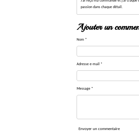
o
J’ai reçu ma commande et j’ai craqué d
i
passion dans chaque détail.
l
e
Ajouter un commen
s
Nom *
Adresse e-mail *
Message *
Envoyer un commentaire