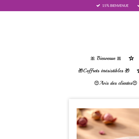
15% BIENVENUE
Passer
au
contenu
principal
🎀 Bienvenue 🎀
🎁Coffrets irrésistibles 🎁
😍Avis des clientes😍