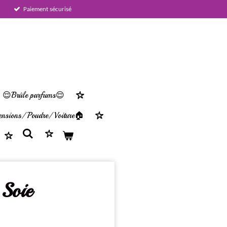
Paiement sécurisé
😌Brûle parfums😌
nsions/ Poudre/ Voiture🏠
 Soie