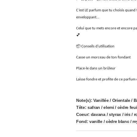
C’est LE parfum que tu choisis quand t
enveloppant…
Celui que tu mets encore et encore pa
💕
📦 Conseils d’utilisation
Casse un morceau de ton fondant
Place-le dans un brûleur
Laisse fondre et profite de ce parfum
Note(s):
Vanillée / Orientale /
Tête:
safran / elemi / cèdre feuil
Coeur:
davana / styrax / iris / 
Fond:
vanille / cèdre blanc / m