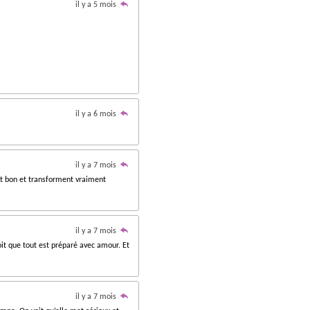
il y a 5 mois
il y a 6 mois
il y a 7 mois
ent bon et transforment vraiment
il y a 7 mois
oit que tout est préparé avec amour. Et
il y a 7 mois