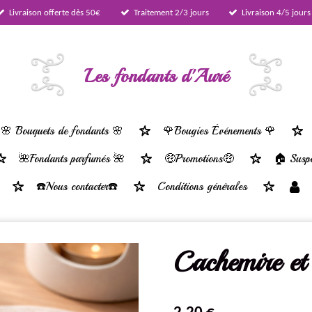
Livraison offerte dès 50€
Traitement 2/3 jours
Livraison 4/5 jours
Les fondants d'Auré
🌸 Bouquets de fondants 🌸
🌹Bougies Événements 🌹
🌺Fondants parfumés 🌺
🤑Promotions🤑
🏠 Suspe
☎️Nous contacter☎️
Conditions générales
Cachemire et