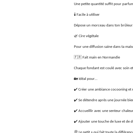
Une petite quantité suffit pour parfu
🕯️ Facile à utiliser
Dépose un morceau dans ton brûleur… 
🌿 Cire végétale
Pour une diffusion saine dans ta mai
🇫🇷 Fait main en Normandie
Chaque fondant est coulé avec soin e
🏡 Idéal pour…
✔️ Créer une ambiance cocooning et r
✔️ Se détendre après une journée bie
✔️ Accueillir avec une senteur chaleur
✔️ Ajouter une touche de luxe et de d
💭 Le petit + qui fait toute la différenc