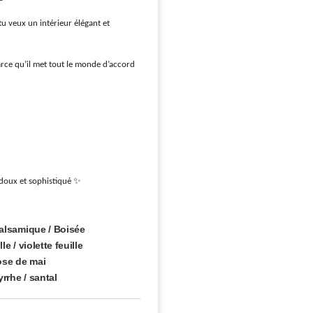
u veux un intérieur élégant et
rce qu’il met tout le monde d’accord
 doux et sophistiqué ✨
 Balsamique / Boisée
le / violette feuille
rose de mai
yrrhe / santal