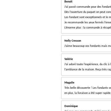
i
5
Benoit
i
v
l
l
l
l
l
o
a
J’ai passé commande pour des fondants 
o
é
n
l
e
Dès l’ouverture du paquet on peut cons
e
e
e
e
n
t
u
a
Les fondant sont exceptionnels et le m
:
o
s
s
s
s
t
Je recommande les yeux fermés l’ensem
3
i
i
L’énorme plus : la commande à récupére
.
o
l
n
8
e
2
Nelly Cresson
s
3
J’aime beaucoup vos fondants mais mo
5
2
9
Valérie
4
J’ai adoré toute l’expérience, du clic
1
l’ambiance de la maison. Reçu très r
1
7
Magalie
6
Très belle découverte ! Les fondants s
4
en plus, la livraison a été super rapi
7
é
t
Dominique