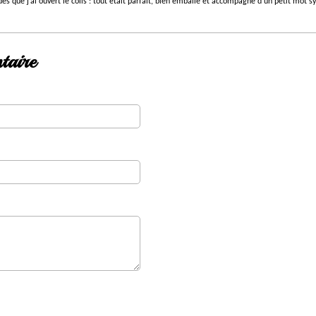
ès que j’ai ouvert le colis : tout était parfait, bien emballé et accompagné d’un petit mot s
taire