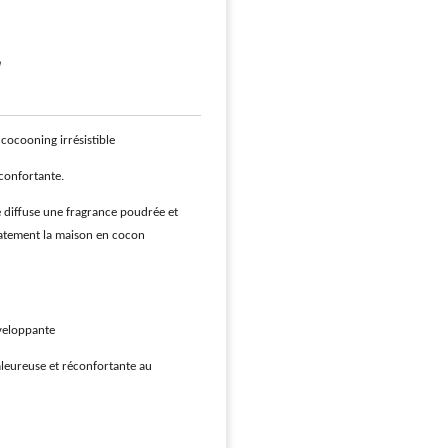
ocooning irrésistible
confortante.
 diffuse une fragrance poudrée et
atement la maison en cocon
veloppante
leureuse et réconfortante au