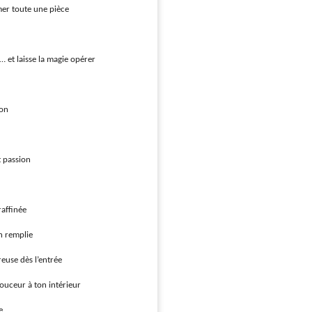
mer toute une pièce
et laisse la magie opérer
son
t passion
affinée
n remplie
euse dès l’entrée
ouceur à ton intérieur
e