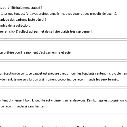
et j’ai littéralement craqué !
tater que tout est fait avec professionnalisme, avec cœur et des produits de qualité.
ariage des parfums juste génial !
ble de la collection.
r en click & collect qui permet de se faire plaisir très rapidement.
n préféré pourl le moment c’est cachemire et soie
 à la réception du colis. Le paquet est préparé avec amour, les fondants sentent incroyablem
apidement, je me suis fait un vrai moment cocooning. Je recommande les yeux fermés.
entent divinement bon, la qualité est vraiment au rendez-vous. L’emballage est soigné, on v
de. Je recommanderai sans hésiter !