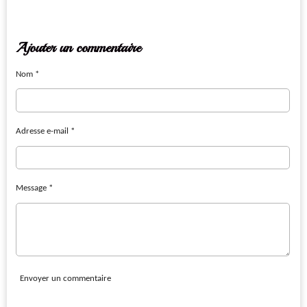
r
r
r
r
t
t
t
t
a
a
a
a
g
g
g
g
e
e
e
e
Ajouter un commentaire
r
r
r
r
Nom *
Adresse e-mail *
Message *
Envoyer un commentaire