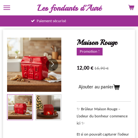
Les fondants d'Auré
Passer
au
contenu
15% BIENVENUE
principal
Maison Rouge
Promotion !
12,00 €
16,90 €
Ajouter au panier
✨ Brûleur Maison Rouge –
L’odeur du bonheur commence
ici ✨
Et si on pouvait capturer l’odeur