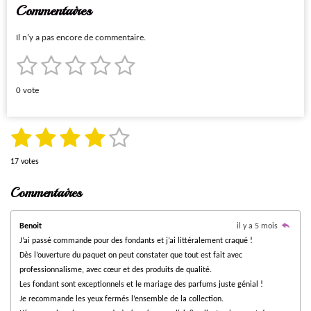
Commentaires
Il n'y a pas encore de commentaire.
1
2
3
4
5
E
É
n
v
é
é
é
é
é
v
0 vote
o
a
t
t
t
t
t
y
l
e
o
o
o
o
o
u
r
1
2
3
4
5
E
É
l
a
n
i
i
i
i
i
v
'
v
é
é
é
é
é
t
é
17 votes
a
o
l
l
l
l
l
v
y
i
t
t
t
t
t
l
a
e
Commentaires
o
u
e
e
e
e
e
l
r
o
o
o
o
o
u
l
n
a
s
s
s
s
'
a
i
i
i
i
i
t
:
é
t
Benoit
il y a 5 mois
i
v
i
0
J’ai passé commande pour des fondants et j’ai littéralement craqué !
l
l
l
l
l
a
o
o
é
Dès l’ouverture du paquet on peut constater que tout est fait avec
l
n
e
e
e
e
e
n
u
t
professionnalisme, avec cœur et des produits de qualité.
a
:
Les fondant sont exceptionnels et le mariage des parfums juste génial !
o
s
s
s
s
t
3
i
Je recommande les yeux fermés l’ensemble de la collection.
i
.
o