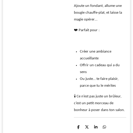
Ajoute un fondant, allume une
bougie chauffe-plat, et laisse la
magie opérer…
❤️ Parfait pour :
Créer une ambiance
accueillante
Offrir un cadeau qui a du
sens
Ou juste… te faire plaisir,
parce que tu le mérites
🕯️ Ce n’est pas juste un brûleur,
c
’est un petit morceau de
bonheur à poser dans ton salon.
P
P
P
P
a
a
a
a