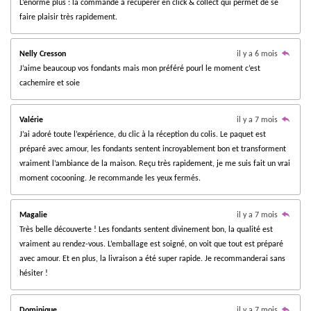
L’énorme plus : la commande à récupérer en click & collect qui permet de se
l
n
8
faire plaisir très rapidement.
e
2
3
Nelly Cresson
il y a 6 mois
5
J’aime beaucoup vos fondants mais mon préféré pourl le moment c’est
2
cachemire et soie
9
4
1
Valérie
il y a 7 mois
1
J’ai adoré toute l’expérience, du clic à la réception du colis. Le paquet est
7
préparé avec amour, les fondants sentent incroyablement bon et transforment
6
vraiment l’ambiance de la maison. Reçu très rapidement, je me suis fait un vrai
4
moment cocooning. Je recommande les yeux fermés.
7
é
Magalie
il y a 7 mois
t
Très belle découverte ! Les fondants sentent divinement bon, la qualité est
o
vraiment au rendez-vous. L’emballage est soigné, on voit que tout est préparé
i
avec amour. Et en plus, la livraison a été super rapide. Je recommanderai sans
l
hésiter !
e
s
Dominique
il y a 7 mois