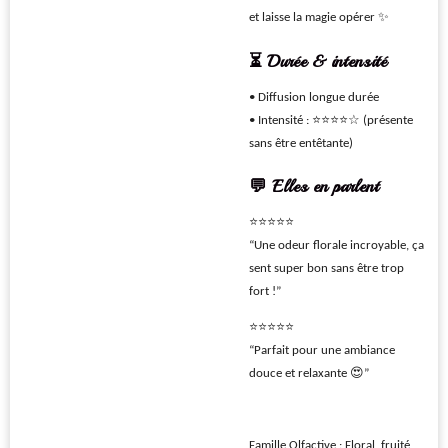
et laisse la magie opérer ✨
⏳ Durée & intensité
• Diffusion longue durée
• Intensité : ⭐⭐⭐⭐☆ (présente
sans être entêtante)
💬 Elles en parlent
⭐⭐⭐⭐⭐
“Une odeur florale incroyable, ça
sent super bon sans être trop
fort !”
⭐⭐⭐⭐⭐
“Parfait pour une ambiance
douce et relaxante 😍”
Famille Olfactive : Floral, fruité