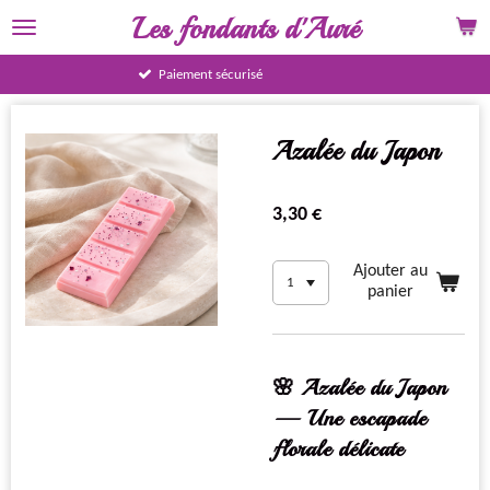
Les fondants d'Auré
Passer
au
contenu
15% BIENVENUE
principal
Azalée du Japon
3,30 €
Ajouter au
panier
🌸 Azalée du Japon
— Une escapade
florale délicate