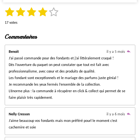
e
o
o
o
o
o
u
r
1
2
3
4
5
E
É
l
a
n
i
i
i
i
i
v
'
v
é
é
é
é
é
t
é
17 votes
a
o
l
l
l
l
l
v
y
i
t
t
t
t
t
l
a
e
Commentaires
o
u
e
e
e
e
e
l
r
o
o
o
o
o
u
l
n
a
s
s
s
s
'
a
i
i
i
i
i
t
:
é
t
Benoit
il y a 5 mois
i
v
i
5
J’ai passé commande pour des fondants et j’ai littéralement craqué !
l
l
l
l
l
a
o
o
é
Dès l’ouverture du paquet on peut constater que tout est fait avec
l
n
e
e
e
e
e
n
u
t
professionnalisme, avec cœur et des produits de qualité.
a
:
Les fondant sont exceptionnels et le mariage des parfums juste génial !
o
s
s
s
s
t
3
i
Je recommande les yeux fermés l’ensemble de la collection.
i
.
o
L’énorme plus : la commande à récupérer en click & collect qui permet de se
l
n
8
faire plaisir très rapidement.
e
2
s
3
Nelly Cresson
il y a 6 mois
5
J’aime beaucoup vos fondants mais mon préféré pourl le moment c’est
2
cachemire et soie
9
4