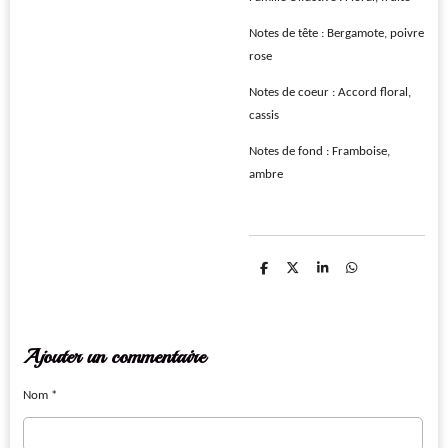
Notes de tête : Bergamote, poivre
rose
Notes de coeur : Accord floral,
cassis
Notes de fond : Framboise,
ambre
P
P
P
P
a
a
a
a
r
r
r
r
t
t
t
t
a
a
a
a
g
g
g
g
e
e
e
e
Ajouter un commentaire
r
r
r
r
Nom *