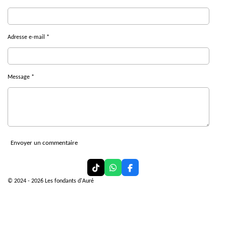
Adresse e-mail *
Message *
Envoyer un commentaire
T
W
F
i
h
a
© 2024 - 2026 Les fondants d'Auré
k
a
c
T
t
e
o
s
b
k
A
o
p
o
p
k