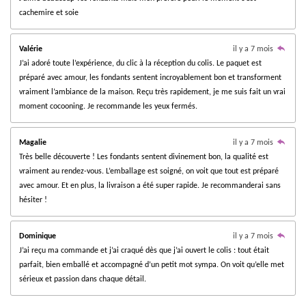
2
cachemire et soie
9
4
1
Valérie
il y a 7 mois
1
J’ai adoré toute l’expérience, du clic à la réception du colis. Le paquet est
7
préparé avec amour, les fondants sentent incroyablement bon et transforment
6
vraiment l’ambiance de la maison. Reçu très rapidement, je me suis fait un vrai
4
moment cocooning. Je recommande les yeux fermés.
7
é
Magalie
il y a 7 mois
t
Très belle découverte ! Les fondants sentent divinement bon, la qualité est
o
vraiment au rendez-vous. L’emballage est soigné, on voit que tout est préparé
i
avec amour. Et en plus, la livraison a été super rapide. Je recommanderai sans
l
hésiter !
e
s
Dominique
il y a 7 mois
J’ai reçu ma commande et j’ai craqué dès que j’ai ouvert le colis : tout était
parfait, bien emballé et accompagné d’un petit mot sympa. On voit qu’elle met
sérieux et passion dans chaque détail.