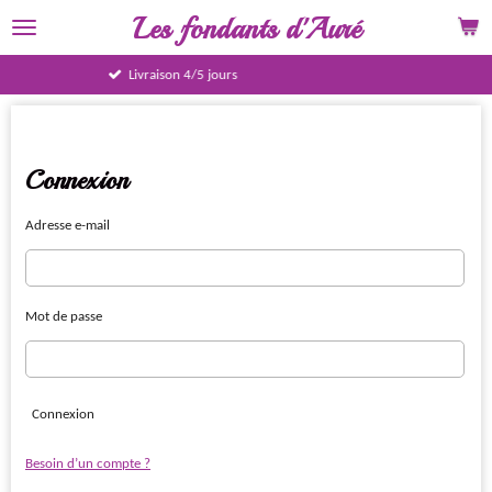
Les fondants d'Auré
Passer
au
contenu
Paiement sécurisé
principal
Connexion
Adresse e-mail
Mot de passe
Connexion
Besoin d’un compte ?